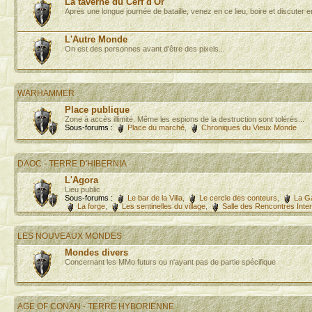
La taverne du Cerf d'Or
Après une longue journée de bataille, venez en ce lieu, boire et discuter e
L'Autre Monde
On est des personnes avant d'être des pixels...
WARHAMMER
Place publique
Zone à accès illimité. Même les espions de la destruction sont tolérés...
Sous-forums :
Place du marché
,
Chroniques du Vieux Monde
DAOC - TERRE D'HIBERNIA
L'Agora
Lieu public
Sous-forums :
Le bar de la Villa
,
Le cercle des conteurs
,
La G
La forge
,
Les sentinelles du village
,
Salle des Rencontres Inte
LES NOUVEAUX MONDES
Mondes divers
Concernant les MMo futurs ou n'ayant pas de partie spécifique
AGE OF CONAN - TERRE HYBORIENNE