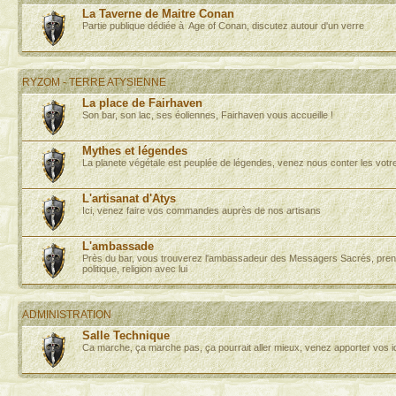
La Taverne de Maitre Conan
Partie publique dédiée à Age of Conan, discutez autour d'un verre
RYZOM - TERRE ATYSIENNE
La place de Fairhaven
Son bar, son lac, ses éoliennes, Fairhaven vous accueille !
Mythes et légendes
La planete végétale est peuplée de légendes, venez nous conter les votr
L'artisanat d'Atys
Ici, venez faire vos commandes auprès de nos artisans
L'ambassade
Près du bar, vous trouverez l'ambassadeur des Messagers Sacrés, prene
politique, religion avec lui
ADMINISTRATION
Salle Technique
Ca marche, ça marche pas, ça pourrait aller mieux, venez apporter vos 