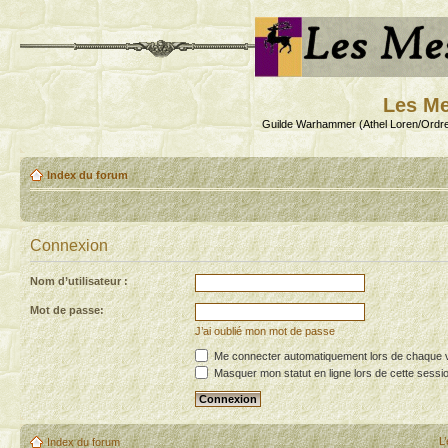
Les Me
Guilde Warhammer (Athel Loren/Ordre
Index du forum
Connexion
Nom d’utilisateur :
Mot de passe:
J’ai oublié mon mot de passe
Me connecter automatiquement lors de chaque v
Masquer mon statut en ligne lors de cette sessi
L
Index du forum