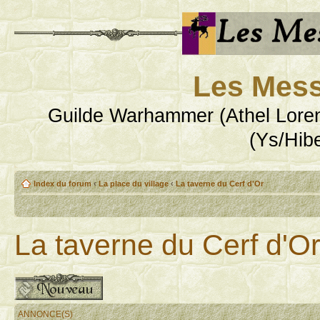
Les Mess
Guilde Warhammer (Athel Loren
(Ys/Hib
Index du forum
‹
La place du village
‹
La taverne du Cerf d'Or
La taverne du Cerf d'O
Publier un nouveau sujet
ANNONCE(S)