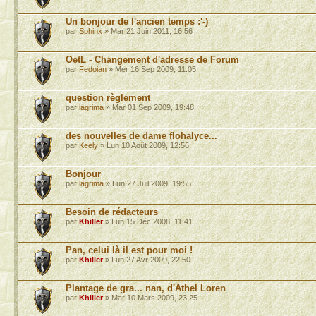
Un bonjour de l'ancien temps :'-)
par
Sphinx
» Mar 21 Juin 2011, 16:56
OetL - Changement d'adresse de Forum
par
Fedoian
» Mer 16 Sep 2009, 11:05
question règlement
par
lagrima
» Mar 01 Sep 2009, 19:48
des nouvelles de dame flohalyce...
par
Keely
» Lun 10 Août 2009, 12:56
Bonjour
par
lagrima
» Lun 27 Juil 2009, 19:55
Besoin de rédacteurs
par
Khiller
» Lun 15 Déc 2008, 11:41
Pan, celui là il est pour moi !
par
Khiller
» Lun 27 Avr 2009, 22:50
Plantage de gra... nan, d'Athel Loren
par
Khiller
» Mar 10 Mars 2009, 23:25