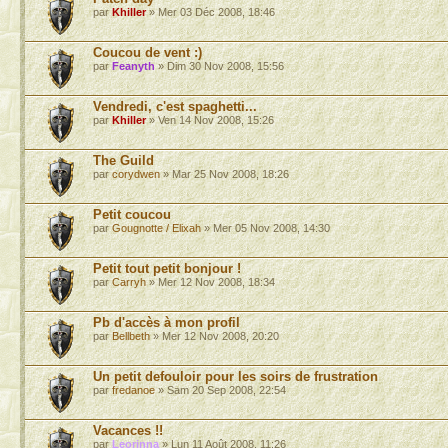
par
Khiller
» Mer 03 Déc 2008, 18:46
Coucou de vent :)
par
Feanyth
» Dim 30 Nov 2008, 15:56
Vendredi, c'est spaghetti...
par
Khiller
» Ven 14 Nov 2008, 15:26
The Guild
par
corydwen
» Mar 25 Nov 2008, 18:26
Petit coucou
par
Gougnotte / Elixah
» Mer 05 Nov 2008, 14:30
Petit tout petit bonjour !
par
Carryh
» Mer 12 Nov 2008, 18:34
Pb d'accès à mon profil
par
Bellbeth
» Mer 12 Nov 2008, 20:20
Un petit defouloir pour les soirs de frustration
par
fredanoe
» Sam 20 Sep 2008, 22:54
Vacances !!
par
Leorinna
» Lun 11 Août 2008, 11:26