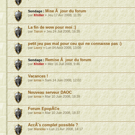
Mise Ã jour du forum
Sondage :
par
Khiller
» Jeu 17 Avr 2008, 11:35
La fin de wow pour moi :)
par
Tairon
» Jeu 24 Juil 2008, 16:35
petit jeu pas mal pour ceu qui ne connaisse pas :)
par
Laory
» Lun 04 Août 2008, 13:08
Remise Ã jour du forum
Sondage :
par
Khiller
» Mer 16 Juil 2008, 9:46
Vacances !
par
lumia
» Sam 14 Juin 2008, 12:02
Nouveau serveur DAOC
par
lumia
» Mar 10 Juin 2008, 18:39
Forum EpopÃ©e
par
lumia
» Mar 10 Juin 2008, 18:37
AccÃ¨s complet possible ?
par
Maniolia
» Lun 21 Avr 2008, 14:17