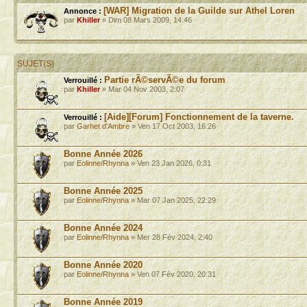
[WAR] Migration de la Guilde sur Athel Loren
Annonce :
par
Khiller
» Dim 08 Mars 2009, 14:46
SUJET(S)
Partie rÃ©servÃ©e du forum
Verrouillé :
par
Khiller
» Mar 04 Nov 2003, 2:07
[Aide][Forum] Fonctionnement de la taverne.
Verrouillé :
par
Garhet d'Ambre
» Ven 17 Oct 2003, 16:26
Bonne Année 2026
par
Eolinne/Rhynna
» Ven 23 Jan 2026, 0:31
Bonne Année 2025
par
Eolinne/Rhynna
» Mar 07 Jan 2025, 22:29
Bonne Année 2024
par
Eolinne/Rhynna
» Mer 28 Fév 2024, 2:40
Bonne Année 2020
par
Eolinne/Rhynna
» Ven 07 Fév 2020, 20:31
Bonne Année 2019