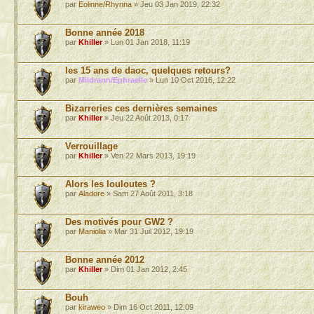
par
Eolinne/Rhynna
» Jeu 03 Jan 2019, 22:32
Bonne année 2018
par
Khiller
» Lun 01 Jan 2018, 11:19
les 15 ans de daoc, quelques retours?
par
Mildrann/Ephraelle
» Lun 10 Oct 2016, 12:22
Bizarreries ces dernières semaines
par
Khiller
» Jeu 22 Août 2013, 0:17
Verrouillage
par
Khiller
» Ven 22 Mars 2013, 19:19
Alors les louloutes ?
par
Aladore
» Sam 27 Août 2011, 3:18
Des motivés pour GW2 ?
par
Maniolia
» Mar 31 Juil 2012, 19:19
Bonne année 2012
par
Khiller
» Dim 01 Jan 2012, 2:45
Bouh
par
kiraweo
» Dim 16 Oct 2011, 12:09