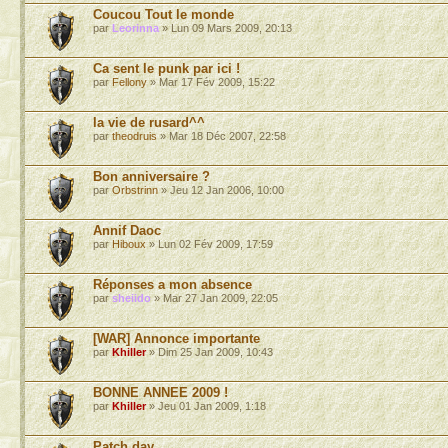
Coucou Tout le monde
par
Leorinna
» Lun 09 Mars 2009, 20:13
Ca sent le punk par ici !
par
Fellony
» Mar 17 Fév 2009, 15:22
la vie de rusard^^
par
theodruis
» Mar 18 Déc 2007, 22:58
Bon anniversaire ?
par
Orbstrinn
» Jeu 12 Jan 2006, 10:00
Annif Daoc
par
Hiboux
» Lun 02 Fév 2009, 17:59
Réponses a mon absence
par
sheiido
» Mar 27 Jan 2009, 22:05
[WAR] Annonce importante
par
Khiller
» Dim 25 Jan 2009, 10:43
BONNE ANNEE 2009 !
par
Khiller
» Jeu 01 Jan 2009, 1:18
Patch day