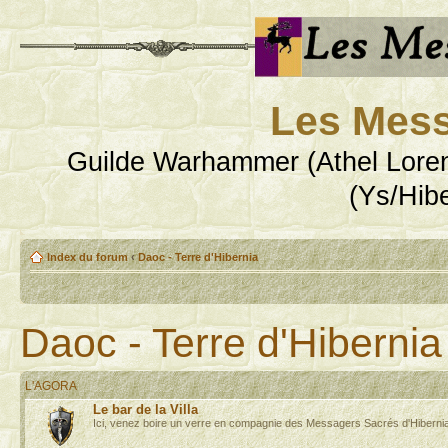
Les Mess
Guilde Warhammer (Athel Loren
(Ys/Hib
Index du forum
‹
Daoc - Terre d'Hibernia
Daoc - Terre d'Hibernia
L'AGORA
Le bar de la Villa
Ici, venez boire un verre en compagnie des Messagers Sacrés d'Hibernia, 