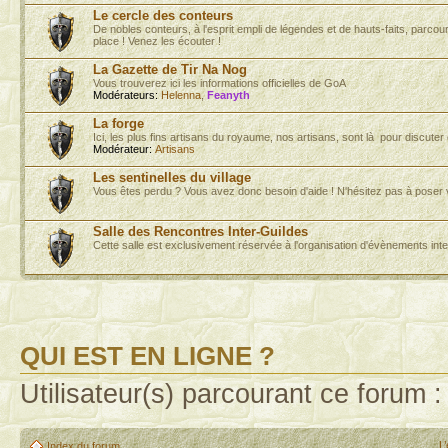
Le cercle des conteurs
De nobles conteurs, à l'esprit empli de légendes et de hauts-faits, parcou
place ! Venez les écouter !
La Gazette de Tir Na Nog
Vous trouverez ici les informations officielles de GoA
Modérateurs:
Helenna
,
Feanyth
La forge
Ici, les plus fins artisans du royaume, nos artisans, sont là pour discu
Modérateur:
Artisans
Les sentinelles du village
Vous êtes perdu ? Vous avez donc besoin d'aide ! N'hésitez pas à poser 
Salle des Rencontres Inter-Guildes
Cette salle est exclusivement réservée à l'organisation d'évènements inte
QUI EST EN LIGNE ?
Utilisateur(s) parcourant ce forum : 
L
Index du forum