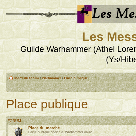
Les Mess
Guilde Warhammer (Athel Loren
(Ys/Hib
Index du forum
‹
Warhammer
‹
Place publique
Place publique
FORUM
Place du marché
Partie publique dédiée à Warhammer online