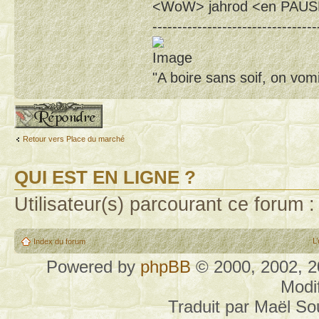
<WoW> jahrod <en PAU
---------------------------------
"A boire sans soif, on vomi
Publier une réponse
Retour vers Place du marché
QUI EST EN LIGNE ?
Utilisateur(s) parcourant ce forum : 
L
Index du forum
Powered by
phpBB
© 2000, 2002, 
Modi
Traduit par Maël S