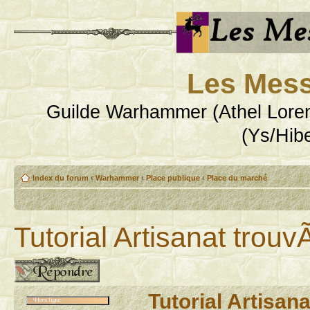
Les Mess
Guilde Warhammer (Athel Loren
(Ys/Hib
Index du forum
‹
Warhammer
‹
Place publique
‹
Place du marché
Tutorial Artisanat trouv
Publier une réponse
Tutorial Artisan