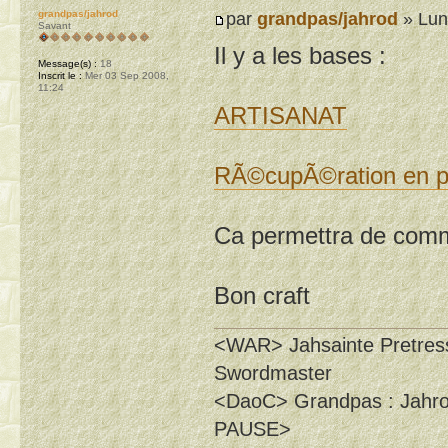
grandpas/jahrod
par
grandpas/jahrod
» Lun
Savant
Il y a les bases :
Message(s) :
18
Inscrit le :
Mer 03 Sep 2008,
11:24
ARTISANAT
RÃ©cupÃ©ration en pa
Ca permettra de comm
Bon craft
<WAR> Jahsainte Pretress
Swordmaster
<DaoC> Grandpas : Jahrod :
PAUSE>