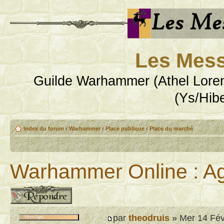
Les Mess
Guilde Warhammer (Athel Loren
(Ys/Hib
Index du forum
‹
Warhammer
‹
Place publique
‹
Place du marché
Warhammer Online : Ag
Publier une réponse
par
theodruis
» Mer 14 Fév