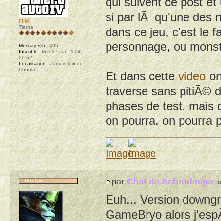
qui suivent ce post et
si par lÃ qu'une des 
FiiM
Tiarna
dans ce jeu, c'est le 
personnage, ou monst
Message(s) :
495
Inscrit le :
Mar 27 Jan 2004,
20:52
Localisation :
Jamais loin de
Connla !
Et dans cette
video
on
traverse sans pitiÃ© d
phases de test, mais 
on pourra, on pourra p
par
Chat de Schrödinger
»
Euh... Version downg
GameBryo alors j'espÃ