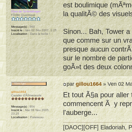
est boulimique (mÃªme 
la qualitÃ© des visuels
Chat de Schrödinger
FÃ©lin Quantique
Message(s) :
560
Sinon... Bah, Tower a 
Inscrit le :
Ven 02 Fév 2007, 1:25
Localisation :
Dans la boîte !
que comme sur un vrai 
presque aucun contrÃ´
sur le nombre de part
goÃ»t des deux colon
par
gillou1664
» Ven 02 Ma
gillou1664
Et tout Ã§a pour aller t
Cavalier d'Ã©meraude
commencent Ã y repren
Message(s) :
904
Inscrit le :
Mar 08 Nov 2005,
l'auberge...
23:25
Localisation :
Palaiseau.
[DAOC][OFF] Eladoriah, P