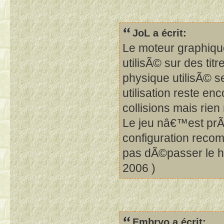
JoL a écrit:
Le moteur graphiqu
utilisÃ© sur des tit
physique utilisÃ© 
utilisation reste en
collisions mais rie
Le jeu nâ€™est prÃ
configuration recom
pas dÃ©passer le h
2006 )
Embryo a écrit: