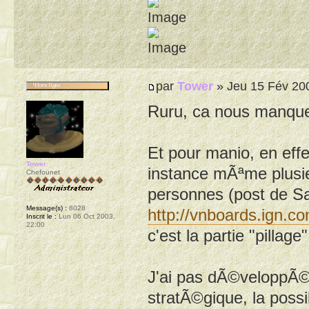
par
Tower
» Jeu 15 Fév 20
Ruru, ca nous manquera
Et pour manio, en effet
Tower
instance mÃªme plusie
Chefounet
personnes (post de Sa
Message(s) :
8028
http://vnboards.ign.
Inscrit le :
Lun 06 Oct 2003,
22:00
c'est la partie "pillage
J'ai pas dÃ©veloppÃ© p
stratÃ©gique, la possi