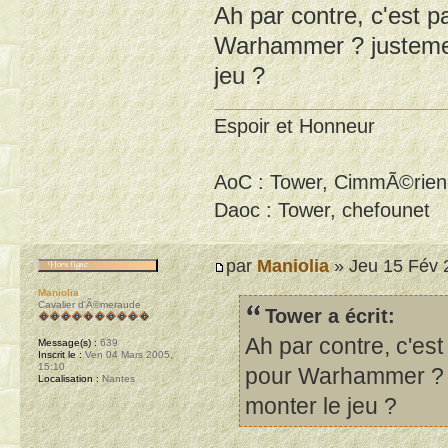
Ah par contre, c'est 
Warhammer ? justement
jeu ?
Espoir et Honneur
AoC : Tower, CimmÃ©rien
Daoc : Tower, chefounet
par
Maniolia
» Jeu 15 Fév 
Maniolia
Cavalier d'Ã©meraude
Tower a écrit:
Ah par contre, c'es
Message(s) :
639
Inscrit le :
Ven 04 Mars 2005,
15:10
pour Warhammer ? ju
Localisation :
Nantes
monter le jeu ?