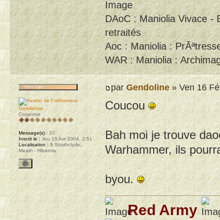
DAoC : Maniolia Vivace - 
retraités
Aoc : Maniolia : PrÃªtresse
WAR : Maniolia : Archimag
par
Gendoline
» Ven 16 Fé
Coucou
Gendoline
Cosantoir
Bah moi je trouve daoc
Message(s) :
37
Inscrit le :
Jeu 15 Avr 2004, 2:51
Localisation :
9 Strathclyde,
Warhammer, ils pourrai
Meath - Hibernia
byou.
Red Army