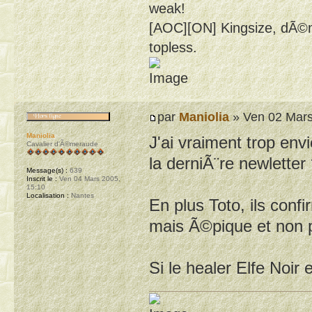
weak!
[AOC][ON] Kingsize, dÃ©m
topless.
par
Maniolia
» Ven 02 Mars
Maniolia
J'ai vraiment trop env
Cavalier d'Ã©meraude
la derniÃ¨re newletter
Message(s) :
639
Inscrit le :
Ven 04 Mars 2005,
15:10
Localisation :
Nantes
En plus Toto, ils conf
mais Ã©pique et non 
Si le healer Elfe Noir 