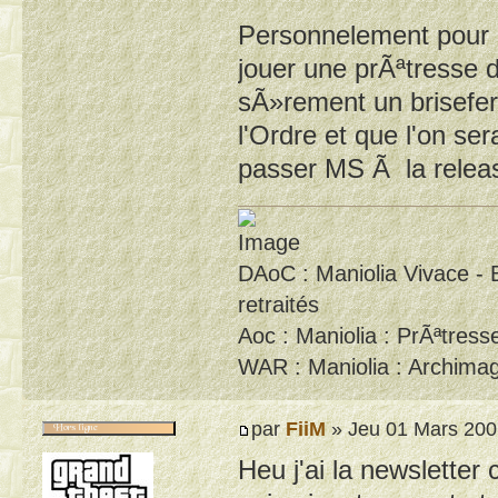
Personnelement pour l
jouer une prÃªtresse 
sÃ»rement un brisefer 
l'Ordre et que l'on se
passer MS Ã la relea
DAoC : Maniolia Vivace - 
retraités
Aoc : Maniolia : PrÃªtresse
WAR : Maniolia : Archimag
par
FiiM
» Jeu 01 Mars 200
Heu j'ai la newslette