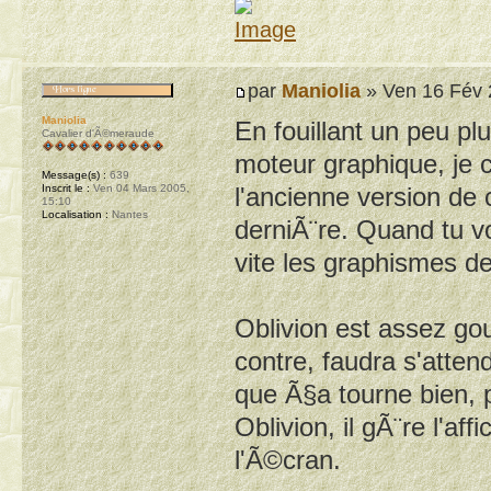
par
Maniolia
» Ven 16 Fév 
Maniolia
En fouillant un peu pl
Cavalier d'Ã©meraude
moteur graphique, je 
Message(s) :
639
Inscrit le :
Ven 04 Mars 2005,
l'ancienne version de 
15:10
Localisation :
Nantes
derniÃ¨re. Quand tu v
vite les graphismes de
Oblivion est assez go
contre, faudra s'atten
que Ã§a tourne bien, 
Oblivion, il gÃ¨re l'
l'Ã©cran.