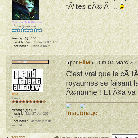
fÃªtes dÃ©jÃ ...
Chat de Schrödinger
FÃ©lin Quantique
Message(s) :
560
Inscrit le :
Ven 02 Fév 2007, 1:25
Localisation :
Dans la boîte !
par
FiiM
» Dim 04 Mars 200
C'est vrai que le cÃ´tÃ
royaumes se faisant la
Ã©norme ! Et Ã§a va 
FiiM
Tiarna
Message(s) :
495
Inscrit le :
Mar 27 Jan 2004,
20:52
Localisation :
Jamais loin de
Connla !
Précédent
Afficher les messages publiés depuis :