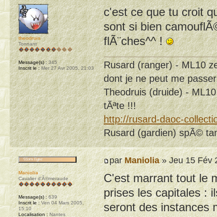
c'est ce que tu croit 
sont si bien camouflÃ
flÃ¨ches^^ !
theodruis
Tonnant
Message(s) :
345
Rusard (ranger) - ML10 ze
Inscrit le :
Mer 27 Avr 2005, 21:03
dont je ne peut me passer
Theodruis (druide) - ML10 p
tÃªte !!!
http://rusard-daoc-collect
Rusard (gardien) spÃ© tank 
par
Maniolia
» Jeu 15 Fév 
Maniolia
C'est marrant tout l
Cavalier d'Ã©meraude
prises les capitales : 
Message(s) :
639
Inscrit le :
Ven 04 Mars 2005,
seront des instances 
15:10
Localisation :
Nantes