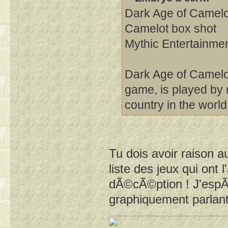
Dark Age of Camel
Camelot box shot
Mythic Entertainme
Dark Age of Camelot
game, is played by 
country in the world
Tu dois avoir raison a
liste des jeux qui ont l
dÃ©cÃ©ption ! J'espÃ
graphiquement parlan