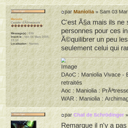
par
Maniolia
» Sam 03 Mars
Maniolia
C'est Ã§a mais ils ne 
Cavalier d'Ã©meraude
personnes pour ces ins
Message(s) :
639
Inscrit le :
Ven 04 Mars 2005,
Ã©quilibrer un peu le
15:10
Localisation :
Nantes
seulement celui qui r
DAoC : Maniolia Vivace - 
retraités
Aoc : Maniolia : PrÃªtresse
WAR : Maniolia : Archimag
par
Chat de Schrödinger
»
Remarque il n'y a pas 