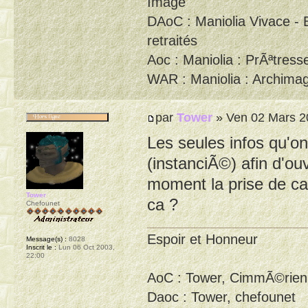
DAoC : Maniolia Vivace - 
retraités
Aoc : Maniolia : PrÃªtresse
WAR : Maniolia : Archimag
par
Tower
» Ven 02 Mars 2
Les seules infos qu'on
(instanciÃ©) afin d'ouv
moment la prise de cap
Tower
ca ?
Chefounet
Espoir et Honneur
Message(s) :
8028
Inscrit le :
Lun 06 Oct 2003,
22:00
AoC : Tower, CimmÃ©rien
Daoc : Tower, chefounet