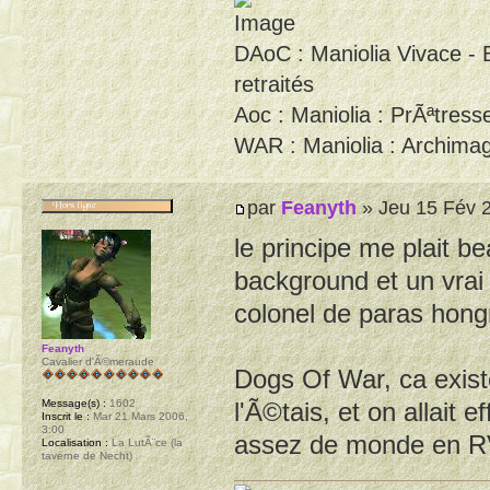
DAoC : Maniolia Vivace - 
retraités
Aoc : Maniolia : PrÃªtresse
WAR : Maniolia : Archimag
par
Feanyth
» Jeu 15 Fév 2
le principe me plait b
background et un vrai r
colonel de paras hong
Feanyth
Cavalier d'Ã©meraude
Dogs Of War, ca exist
l'Ã©tais, et on allait
Message(s) :
1602
Inscrit le :
Mar 21 Mars 2006,
3:00
assez de monde en 
Localisation :
La LutÃ¨ce (la
taverne de Necht)