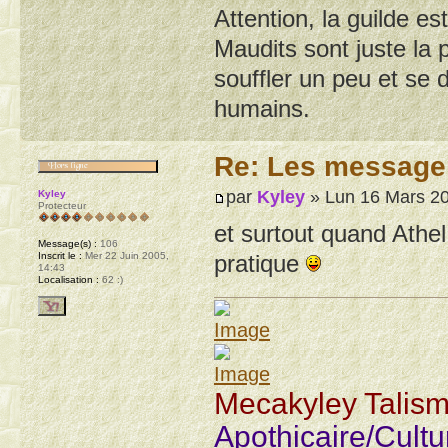
Attention, la guilde e
Maudits sont juste la 
souffler un peu et se 
humains.
Re: Les message
par
Kyley
» Lun 16 Mars 20
Kyley
Protecteur
et surtout quand Athe
Message(s) :
106
Inscrit le :
Mer 22 Juin 2005,
pratique
14:43
Localisation :
62 :)
Mecakyley Talis
Apothicaire/Cult