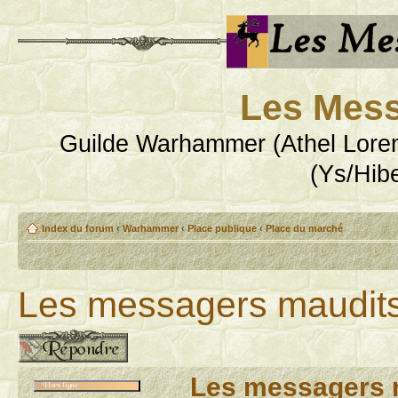
Les Mess
Guilde Warhammer (Athel Loren
(Ys/Hib
Index du forum
‹
Warhammer
‹
Place publique
‹
Place du marché
Les messagers maudit
Publier une réponse
Les messagers 