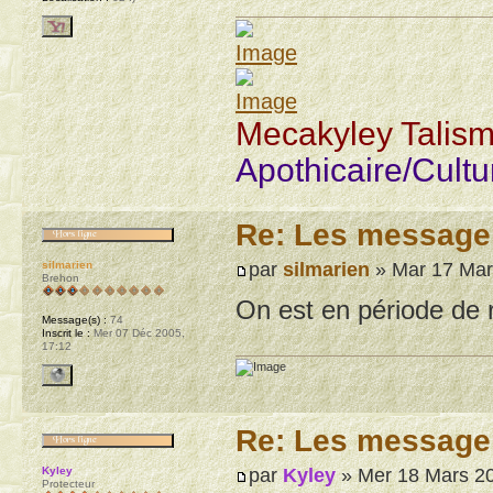
Mecakyley Talis
Apothicaire/Cult
Re: Les message
par
silmarien
» Mar 17 Mar
silmarien
Brehon
On est en période de 
Message(s) :
74
Inscrit le :
Mer 07 Déc 2005,
17:12
Re: Les message
par
Kyley
» Mer 18 Mars 20
Kyley
Protecteur