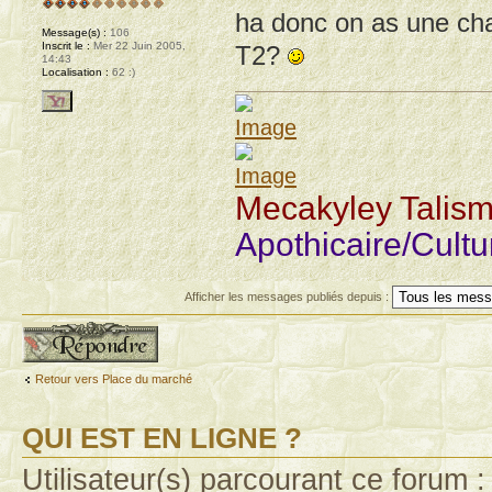
ha donc on as une chan
Message(s) :
106
Inscrit le :
Mer 22 Juin 2005,
T2?
14:43
Localisation :
62 :)
Mecakyley Talis
Apothicaire/Cult
Afficher les messages publiés depuis :
Publier une réponse
Retour vers Place du marché
QUI EST EN LIGNE ?
Utilisateur(s) parcourant ce forum : 