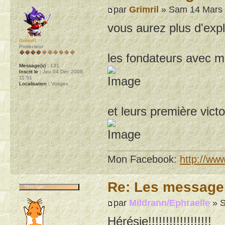
par
Grimril
» Sam 14 Mars 
vous aurez plus d'expl
Grimril
Protecteur
les fondateurs avec mo
Message(s) :
131
Inscrit le :
Jeu 04 Déc 2008,
11:51
Localisation :
Vosges
et leurs première vict
Mon Facebook:
http://ww
Re: Les message
par
Mildrann/Ephraelle
» S
Hérésie!!!!!!!!!!!!!!!!!!