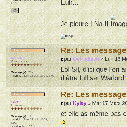
Euh...
17:12
Je pleure ! Na !!
Re: Les message
par
Octriallach
» Lun 16 Ma
Octriallach
Main d'argent
Lol Sil, d'ici que l'on 
Message(s) :
252
Inscrit le :
Dim 22 Juin 2008, 7:05
d'être full set Warlord
Re: Les message
par
Kyley
» Mar 17 Mars 20
Kyley
Protecteur
et elle as même pas co
Message(s) :
106
Inscrit le :
Mer 22 Juin 2005,
14:43
Localisation :
62 :)