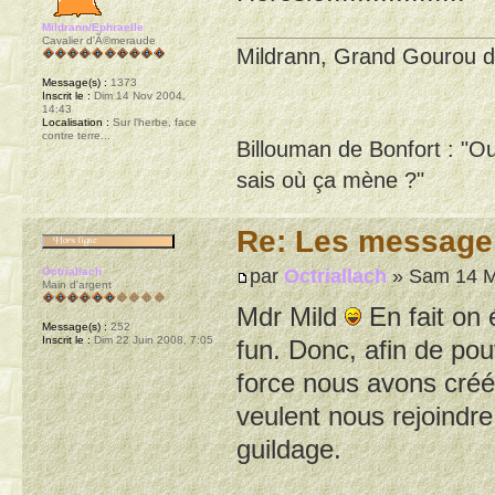
Mildrann/Ephraelle
Cavalier d'Ã©meraude
Mildrann, Grand Gourou d
Message(s) :
1373
Inscrit le :
Dim 14 Nov 2004,
14:43
Localisation :
Sur l'herbe, face
contre terre...
Billouman de Bonfort : "O
sais où ça mène ?"
Re: Les message
par
Octriallach
» Sam 14 M
Octriallach
Main d'argent
Mdr Mild
En fait on é
Message(s) :
252
Inscrit le :
Dim 22 Juin 2008, 7:05
fun. Donc, afin de pou
force nous avons créé
veulent nous rejoindr
guildage.