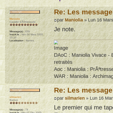
Re: Les message
par
Maniolia
» Lun 16 Mars
Maniolia
Cavalier d'Ã©meraude
Je note.
Message(s) :
639
Inscrit le :
Ven 04 Mars 2005,
15:10
Localisation :
Nantes
DAoC : Maniolia Vivace - 
retraités
Aoc : Maniolia : PrÃªtresse
WAR : Maniolia : Archimag
Re: Les message
par
silmarien
» Lun 16 Mar
silmarien
Brehon
Le premier qui me tap
Message(s) :
74
Inscrit le :
Mer 07 Déc 2005,