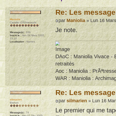
Re: Les message
par
Maniolia
» Lun 16 Mars
Maniolia
Cavalier d'Ã©meraude
Je note.
Message(s) :
639
Inscrit le :
Ven 04 Mars 2005,
15:10
Localisation :
Nantes
DAoC : Maniolia Vivace - 
retraités
Aoc : Maniolia : PrÃªtresse
WAR : Maniolia : Archimag
Re: Les message
par
silmarien
» Lun 16 Mar
silmarien
Brehon
Le premier qui me tap
Message(s) :
74
Inscrit le :
Mer 07 Déc 2005,