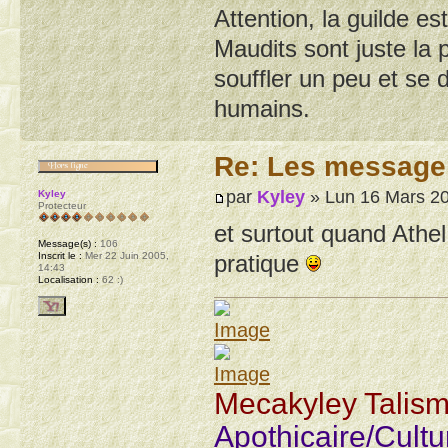
Attention, la guilde e
Maudits sont juste la 
souffler un peu et se 
humains.
Re: Les message
par
Kyley
» Lun 16 Mars 20
Kyley
Protecteur
et surtout quand Athe
Message(s) :
106
Inscrit le :
Mer 22 Juin 2005,
pratique
14:43
Localisation :
62 :)
Mecakyley Talis
Apothicaire/Cult