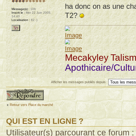
ha donc on as une chan
Message(s) :
106
Inscrit le :
Mer 22 Juin 2005,
T2?
14:43
Localisation :
62 :)
Mecakyley Talis
Apothicaire/Cult
Afficher les messages publiés depuis :
Publier une réponse
Retour vers Place du marché
QUI EST EN LIGNE ?
Utilisateur(s) parcourant ce forum : 