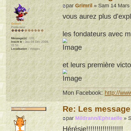
par
Grimril
» Sam 14 Mars 
vous aurez plus d'expl
Grimril
Protecteur
les fondateurs avec mo
Message(s) :
131
Inscrit le :
Jeu 04 Déc 2008,
11:51
Localisation :
Vosges
et leurs première vict
Mon Facebook:
http://ww
Re: Les message
par
Mildrann/Ephraelle
» S
Hérésie!!!!!!!!!!!!!!!!!!