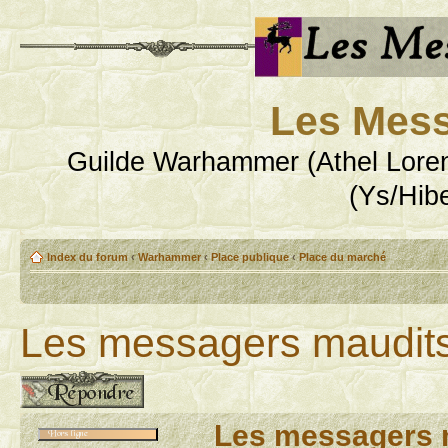
Les Mess
Guilde Warhammer (Athel Loren
(Ys/Hib
Index du forum
‹
Warhammer
‹
Place publique
‹
Place du marché
Les messagers maudit
Publier une réponse
Les messagers 