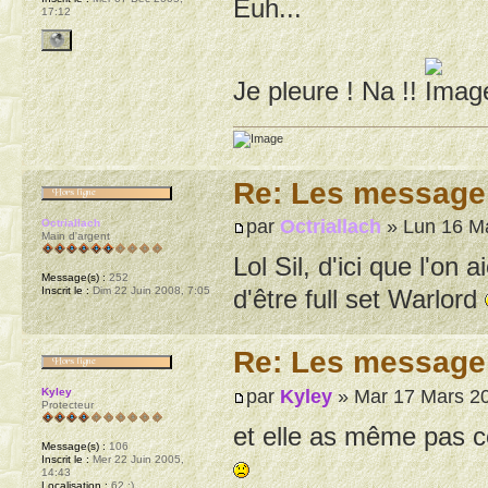
Euh...
17:12
Je pleure ! Na !!
Re: Les message
par
Octriallach
» Lun 16 Ma
Octriallach
Main d'argent
Lol Sil, d'ici que l'on 
Message(s) :
252
Inscrit le :
Dim 22 Juin 2008, 7:05
d'être full set Warlord
Re: Les message
par
Kyley
» Mar 17 Mars 20
Kyley
Protecteur
et elle as même pas co
Message(s) :
106
Inscrit le :
Mer 22 Juin 2005,
14:43
Localisation :
62 :)