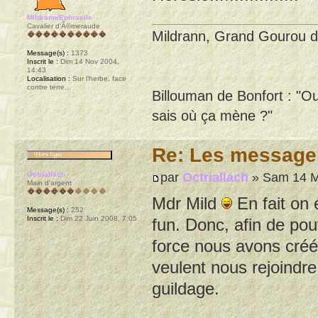
Mildrann/Ephraelle
Cavalier d'Ã©meraude
Mildrann, Grand Gourou d
Message(s) :
1373
Inscrit le :
Dim 14 Nov 2004,
14:43
Localisation :
Sur l'herbe, face
contre terre...
Billouman de Bonfort : "O
sais où ça mène ?"
Re: Les message
par
Octriallach
» Sam 14 M
Octriallach
Main d'argent
Mdr Mild
En fait on é
Message(s) :
252
Inscrit le :
Dim 22 Juin 2008, 7:05
fun. Donc, afin de pou
force nous avons créé
veulent nous rejoindr
guildage.