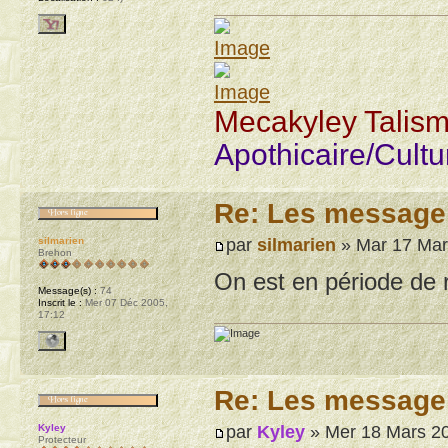
Mecakyley Talis
Apothicaire/Cult
Re: Les message
par
silmarien
» Mar 17 Mar
silmarien
Brehon
On est en période de 
Message(s) :
74
Inscrit le :
Mer 07 Déc 2005,
17:12
Re: Les message
par
Kyley
» Mer 18 Mars 20
Kyley
Protecteur